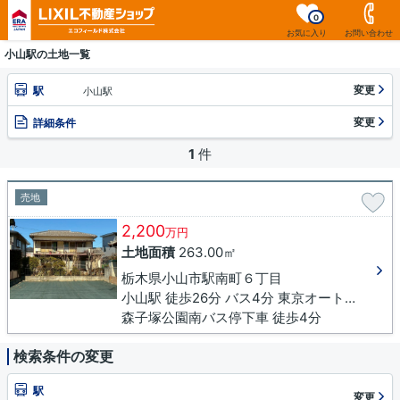
0
お気に入り
お問い合わせ
小山駅の土地一覧
変更
駅
小山駅
変更
詳細条件
1
件
売地
2,200
万円
土地面積
263.00㎡
栃木県小山市駅南町６丁目
小山駅 徒歩26分 バス4分 東京オート前下車 徒歩6分
森子塚公園南バス停下車 徒歩4分
検索条件の変更
駅
変更