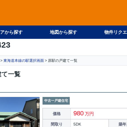
アから探す
地図から探す
物件リクエ
423
東海道本線の駅選択画面
原駅の戸建て一覧
建て一覧
中古一戸建住宅
980
価格
万円
間取り
5DK
築年