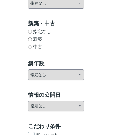
新築・中古
指定なし
新築
中古
築年数
情報の公開日
こだわり条件